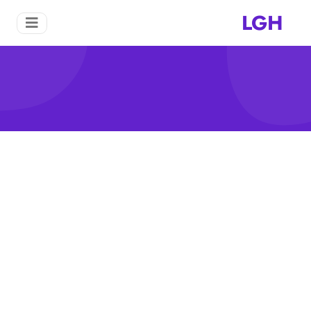
LGH
تكسير خط مطحنة
منزل
تكسير خط مطحنة