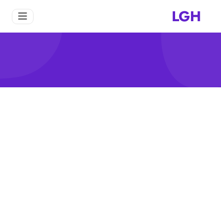
LGH
أوراق موليندا فينا
منزل
أوراق موليندا فينا