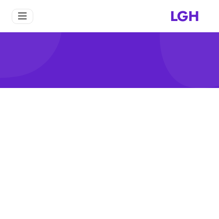
LGH
طحن كوميت
منزل
طحن كوميت