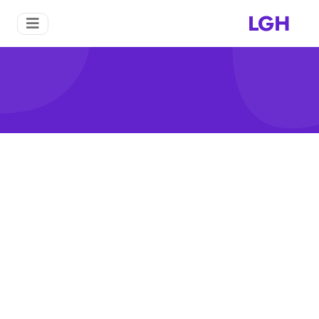
LGH
كومبونين هيدروليك حفارة
منزل
كومبونين هيدروليك حفارة